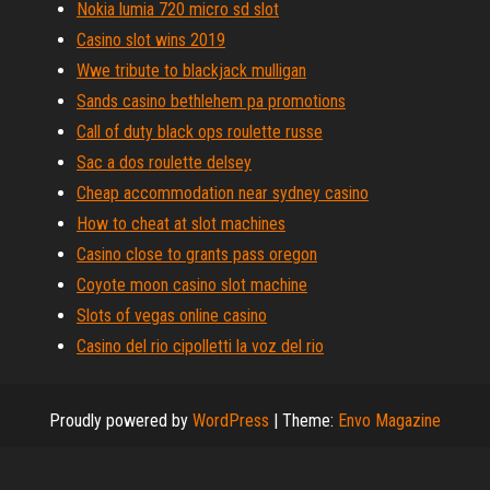
Nokia lumia 720 micro sd slot
Casino slot wins 2019
Wwe tribute to blackjack mulligan
Sands casino bethlehem pa promotions
Call of duty black ops roulette russe
Sac a dos roulette delsey
Cheap accommodation near sydney casino
How to cheat at slot machines
Casino close to grants pass oregon
Coyote moon casino slot machine
Slots of vegas online casino
Casino del rio cipolletti la voz del rio
Proudly powered by
WordPress
|
Theme:
Envo Magazine