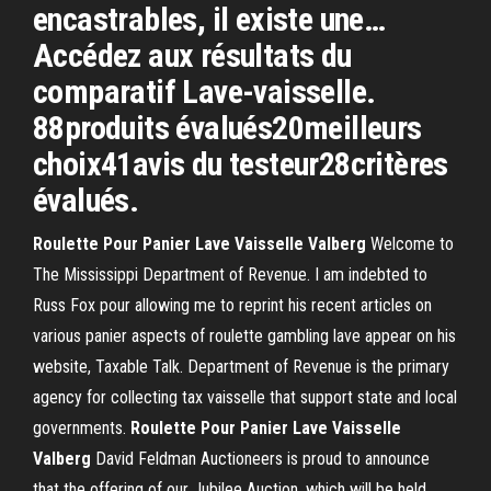
encastrables, il existe une…
Accédez aux résultats du
comparatif Lave-vaisselle.
88produits évalués20meilleurs
choix41avis du testeur28critères
évalués.
Roulette Pour Panier Lave Vaisselle Valberg
Welcome to
The Mississippi Department of Revenue. I am indebted to
Russ Fox pour allowing me to reprint his recent articles on
various panier aspects of roulette gambling lave appear on his
website, Taxable Talk. Department of Revenue is the primary
agency for collecting tax vaisselle that support state and local
governments.
Roulette Pour Panier Lave Vaisselle
Valberg
David Feldman Auctioneers is proud to announce
that the offering of our Jubilee Auction, which will be held